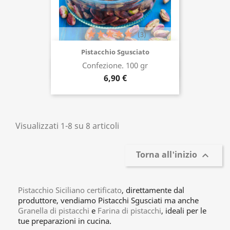
(3)
Pistacchio Sgusciato
Confezione. 100 gr
Acquista ora
6,90 €
Visualizzati 1-8 su 8 articoli
Torna all'inizio

Pistacchio Siciliano certificato
, direttamente dal
produttore, vendiamo Pistacchi Sgusciati ma anche
Granella di pistacchi
e
Farina di pistacchi
, ideali per le
tue preparazioni in cucina.