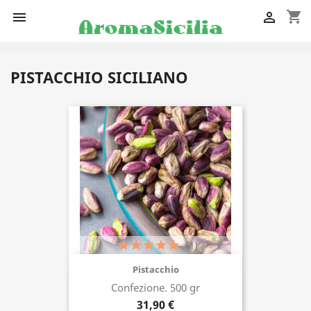
shopping_cart


PISTACCHIO SICILIANO
(1)
Pistacchio
Confezione. 500 gr
Acquista ora
31,90 €