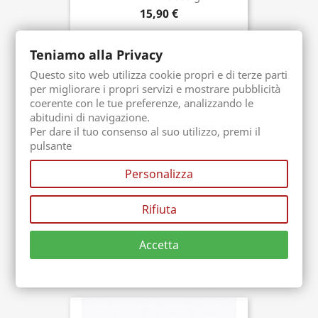
Acquista ora
15,90 €
Teniamo alla Privacy
Questo sito web utilizza cookie propri e di terze parti
per migliorare i propri servizi e mostrare pubblicità
coerente con le tue preferenze, analizzando le
abitudini di navigazione.
Per dare il tuo consenso al suo utilizzo, premi il
pulsante
Personalizza
Rifiuta
Granella Di Pistacchio
Confezione. 500 gr
Acquista ora
Accetta
31,90 €