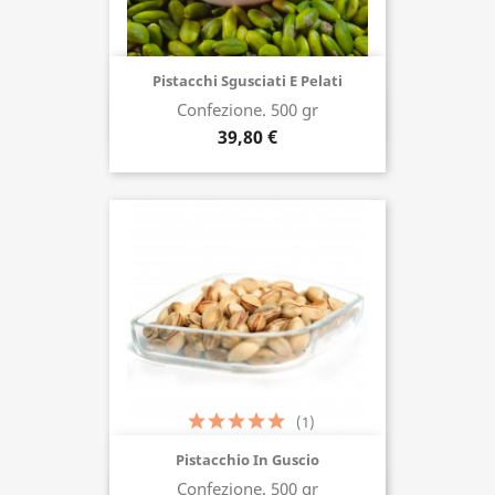
Pistacchi Sgusciati E Pelati
Confezione. 500 gr
Acquista ora
39,80 €
(1)
Pistacchio In Guscio
Confezione. 500 gr