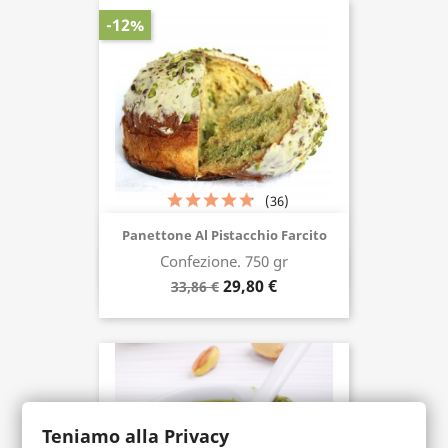
-12%
(36)
Panettone Al Pistacchio Farcito
Confezione. 750 gr
Acquista ora
29,80 €
33,86 €
Teniamo alla Privacy