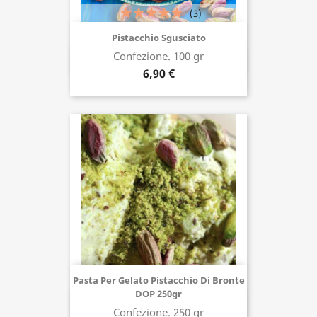
(3)
Pistacchio Sgusciato
Confezione. 100 gr
Acquista ora
6,90 €
Pasta Per Gelato Pistacchio Di Bronte
DOP 250gr
Acquista ora
Confezione. 250 gr