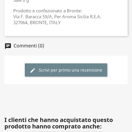
Sale 0 g
Prodotto e confezionato a Bronte:
Via F. Baracca 59/A, Per Aroma Sicilia R.E.A.
327064, BRONTE, ITALY
Commenti (0)
chat
Scrivi per primo una recensione
edit
I clienti che hanno acquistato questo
prodotto hanno comprato anche: