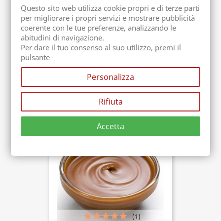
Questo sito web utilizza cookie propri e di terze parti
per migliorare i propri servizi e mostrare pubblicità
coerente con le tue preferenze, analizzando le
abitudini di navigazione.
Per dare il tuo consenso al suo utilizzo, premi il
pulsante
Pasta Di Pistacchio Pura
Personalizza
Confezione. 1 kg
Acquista ora
39,00 €
Rifiuta
Accetta
(1)