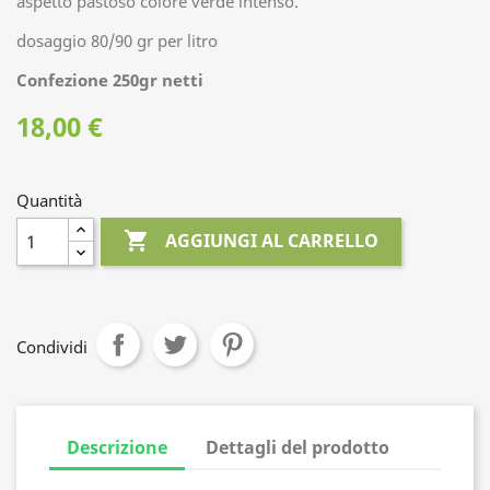
a
spetto pastoso colore verde intenso.
dosaggio 80/90 gr per litro
Confezione 250gr netti
18,00 €
Quantità

AGGIUNGI AL CARRELLO
Condividi
Descrizione
Dettagli del prodotto