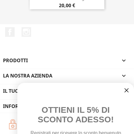
20,00 €
Facebook
Instagram
PRODOTTI

LA NOSTRA AZIENDA

IL TUO ACCOUNT

INFORMAZIONI NEGOZIO
OTTIENI IL 5% DI
SCONTO ADESSO!
Pagamenti Sicuri
Carte - PostePay - PayPal - Bonifico - Contrassegno
Registrati per ricevere lo sconto benvenuto