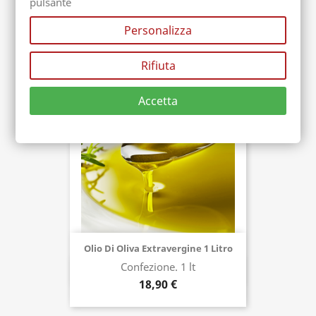
pulsante
Crema Di Pistacchio Di Bronte DOP
Confezione. 190 gr
Acquista ora
Personalizza
8,00 €
Rifiuta
IN PROMO
Accetta
Olio Di Oliva Extravergine 1 Litro
Confezione. 1 lt
Acquista ora
18,90 €