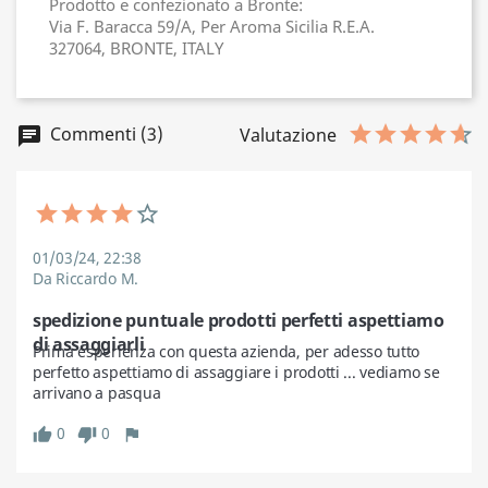
Prodotto e confezionato a Bronte:
Via F. Baracca 59/A, Per Aroma Sicilia R.E.A.
327064, BRONTE, ITALY
Commenti (3)
chat
Valutazione
01/03/24, 22:38
Da Riccardo M.
spedizione puntuale prodotti perfetti aspettiamo
di assaggiarli
Prima esperienza con questa azienda, per adesso tutto 
perfetto aspettiamo di assaggiare i prodotti ... vediamo se 
arrivano a pasqua 
0
0
thumb_up
thumb_down
flag