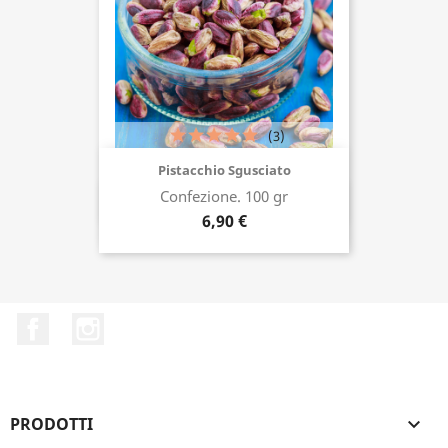
(3)
Pistacchio Sgusciato
Confezione. 100 gr
Acquista ora
6,90 €
Facebook
Instagram
PRODOTTI
