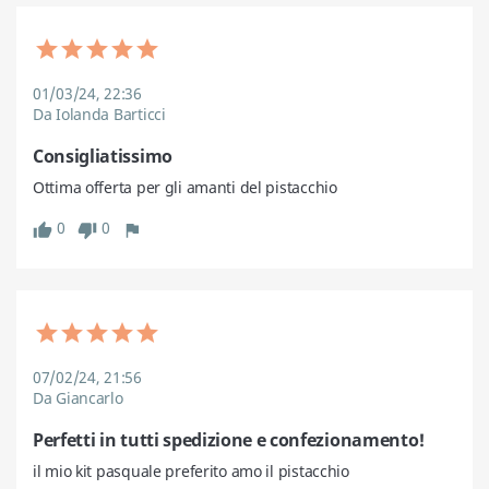
01/03/24, 22:36
Da Iolanda Barticci
Consigliatissimo
Ottima offerta per gli amanti del pistacchio 
0
0
thumb_up
thumb_down
flag
07/02/24, 21:56
Da Giancarlo
Perfetti in tutti spedizione e confezionamento!
il mio kit pasquale preferito amo il pistacchio