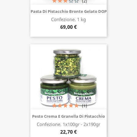
(2)
Pasta Di Pistacchio Bronte Gelato DOP
Confezione. 1 kg
Acquista ora
69,00 €
(1)
Pesto Crema E Granella Di Pistacchio
Confezione. 1x100gr - 2x190gr
Acquista ora
22,70 €