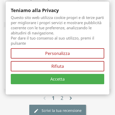
naturale, profumata fatta BENE grazie! 
Teniamo alla Privacy
0
0
thumb_up
thumb_down
flag
Questo sito web utilizza cookie propri e di terze parti
per migliorare i propri servizi e mostrare pubblicità
coerente con le tue preferenze, analizzando le
abitudini di navigazione.
Per dare il tuo consenso al suo utilizzo, premi il
pulsante
07/02/24, 21:55
Da Michele
Personalizza
una garanzia ottima
Rifiuta
La migliore molto fresca e artigianale 
Accetta
0
0
thumb_up
thumb_down
flag
1
2
chevron_left
chevron_right
Scrivi la tua recensione
edit