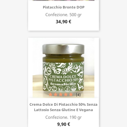
Pistacchio Bronte DOP
Confezione. 500 gr
Acquista ora
34,90 €
(4)
Crema Dolce Di Pistacchio 50% Senza
Lattosio Senza Glutine E Vegana
Acquista ora
Confezione. 190 gr
9,90 €