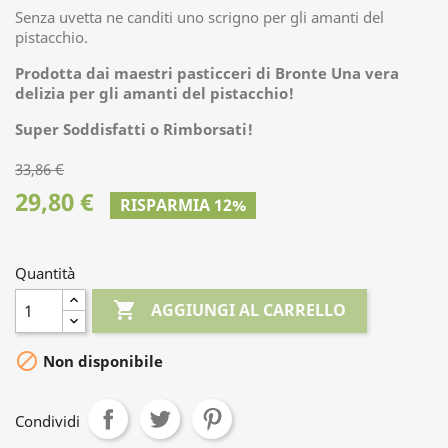
Senza uvetta ne canditi uno scrigno per gli amanti del
pistacchio.
Prodotta dai maestri pasticceri di Bronte Una vera
delizia per gli amanti del pistacchio!
Super Soddisfatti o Rimborsati!
33,86 €
29,80 €
RISPARMIA 12%
Quantità

AGGIUNGI AL CARRELLO

Non disponibile
Condividi