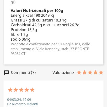
gr)
Valori Nutrizionali per 100g
Energia kcal 490 2049 Kj
Grassi 27 g di cui saturi 10.3 1g
Carboidrati 42,6g di cui zuccheri 26.7g
Proteine 18,3g
fibre 1,7g
sodio 061g
Prodotto e confezionato per 100voglie srls, nello
stabilimento di Viale Kennedy, stab. 37 BRONTE
95034 CT
Commenti (7)
chat
Valutazione
04/03/24, 19:09
Da Riccardo Melanti