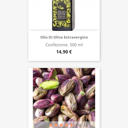
Olio Di Oliva Extravergine
Confezione. 500 ml
Acquista ora
14,90 €
(1)