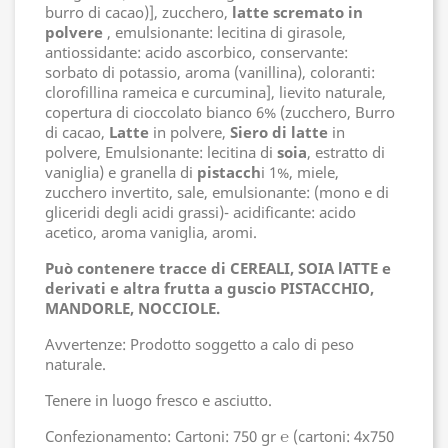
burro di cacao)], zucchero,
latte scremato in
polvere
, emulsionante: lecitina di girasole,
antiossidante: acido ascorbico, conservante:
sorbato di potassio, aroma (vanillina), coloranti:
clorofillina rameica e curcumina], lievito naturale,
copertura di cioccolato bianco 6% (zucchero, Burro
di cacao,
Latte
in polvere,
Siero di latte
in
polvere, Emulsionante: lecitina di
soia
, estratto di
vaniglia) e granella di
pistacch
i 1%, miele,
zucchero invertito, sale, emulsionante: (mono e di
gliceridi degli acidi grassi)- acidificante: acido
acetico, aroma vaniglia, aromi.
Può contenere tracce di CEREALI, SOIA lATTE e
derivati e altra frutta a guscio PISTACCHIO,
MANDORLE, NOCCIOLE.
Avvertenze:
Prodotto soggetto a calo di peso
naturale.
Tenere in luogo fresco e asciutto.
Confezionamento: Cartoni: 750 gr ℮ (cartoni: 4x750