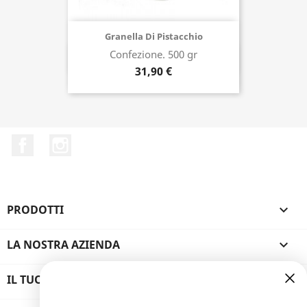
Granella Di Pistacchio
Confezione. 500 gr
Acquista ora
31,90 €
Facebook
Instagram
PRODOTTI

LA NOSTRA AZIENDA

IL TUO ACCOUNT
