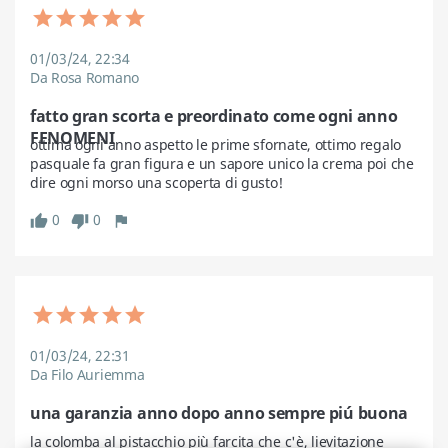
01/03/24, 22:34
Da Rosa Romano
fatto gran scorta e preordinato come ogni anno
FENOMENI
ottima ogni anno aspetto le prime sfornate, ottimo regalo 
pasquale fa gran figura e un sapore unico la crema poi che 
dire ogni morso una scoperta di gusto!
0
0
thumb_up
thumb_down
flag
01/03/24, 22:31
Da Filo Auriemma
una garanzia anno dopo anno sempre piú buona
la colomba al pistacchio più farcita che c'è, lievitazione 