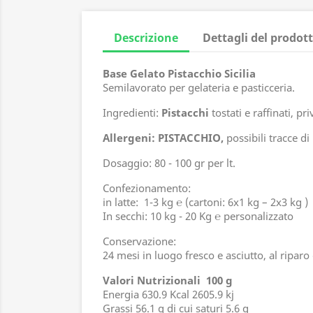
Descrizione
Dettagli del prodot
Base Gelato Pistacchio Sicilia
Semilavorato per gelateria e pasticceria.
Ingredienti:
Pistacchi
tostati e raffinati, pri
Allergeni: PISTACCHIO,
possibili tracce di
Dosaggio: 80 - 100 gr per lt.
Confezionamento:
in latte: 1-3 kg ℮ (cartoni: 6x1 kg – 2x3 kg )
In secchi: 10 kg - 20 Kg ℮ personalizzato
Conservazione:
24 mesi in luogo fresco e asciutto, al riparo 
Valori Nutrizionali 100 g
Energia 630.9 Kcal 2605.9 kj
Grassi 56.1 g di cui saturi 5.6 g