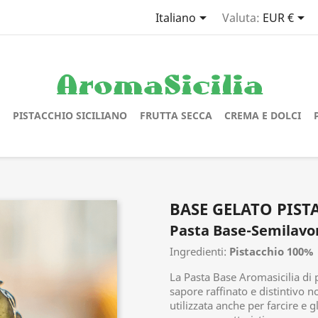


Italiano
Valuta:
EUR €
O
PISTACCHIO SICILIANO
FRUTTA SECCA
CREMA E DOLCI
BASE GELATO PIST
Pasta Base-Semilavor
Ingredienti:
Pistacchio 100%
La Pasta Base Aromasicilia di p
sapore raffinato e distintivo 
utilizzata anche per farcire
e g