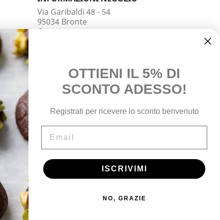
Via Garibaldi 48 - 54
95034 Bronte
Catania
Italy
Chiamaci:
3803224663
Scrivici:
info@aromasicilia.com
OTTIENI IL 5% DI
SCONTO ADESSO!
Registrati per ricevere lo sconto benvenuto
Email
ISCRIVIMI
Dai Pistacchieti alle vostre tavole
Qualità e Originalità dei nostri Prodotti al
NO, GRAZIE
Pistacchio