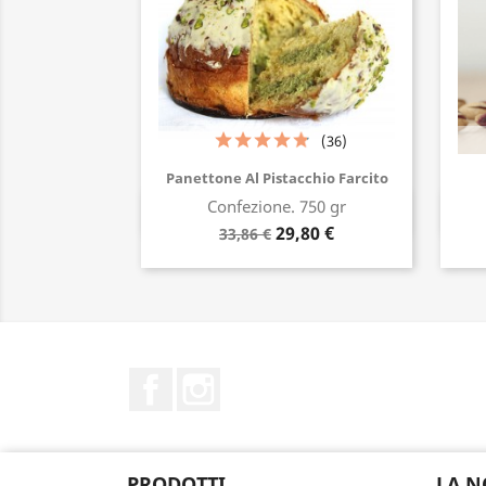
(36)
Panettone Al Pistacchio Farcito
Confezione. 750 gr
Acquista ora
29,80 €
33,86 €
Facebook
Instagram
PRODOTTI
LA N