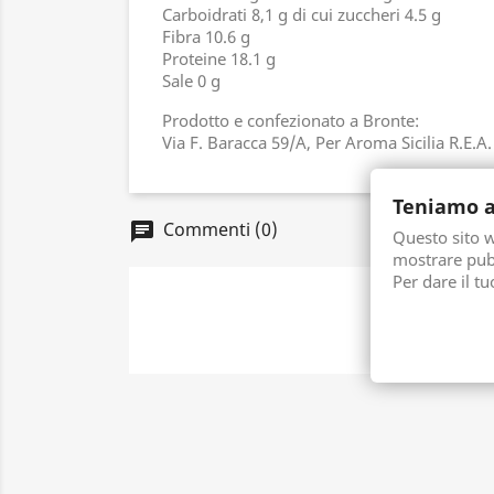
Carboidrati 8,1 g di cui zuccheri 4.5 g
Fibra 10.6 g
Proteine 18.1 g
Sale 0 g
Prodotto e confezionato a Bronte:
Via F. Baracca 59/A, Per Aroma Sicilia R.E.
Teniamo a
Commenti (0)
chat
Questo sito we
mostrare pubb
Per dare il t