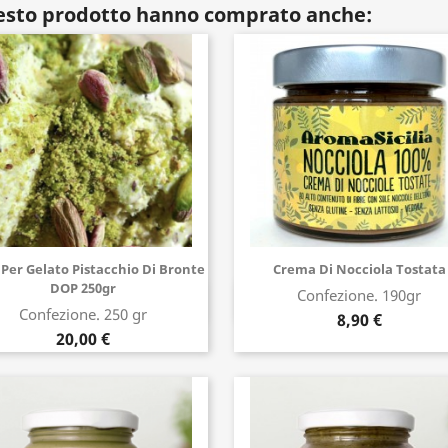
uesto prodotto hanno comprato anche:
 Per Gelato Pistacchio Di Bronte
Crema Di Nocciola Tostata
DOP 250gr
Confezione. 190gr
Acquista ora
Acquista ora
Confezione. 250 gr
8,90 €
20,00 €