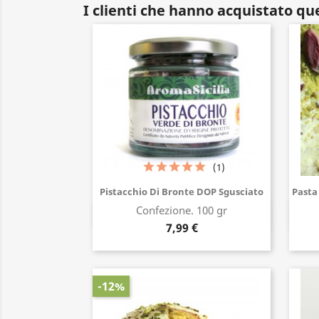
I clienti che hanno acquistato q
(1)
Pistacchio Di Bronte DOP Sgusciato
Pasta
Confezione. 100 gr
Acquista ora
7,99 €
-12%