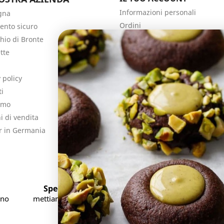
Informazioni personali
gna
Ordini
nto sicuro
Note di credito
chio di Bronte
Indirizzi
tte
Buoni
 policy
ti
amo
i di vendita
r in Germania
Spedizioni Veloci Accurate e Sicure
gno
mettiamo molta cura nel confezionare i nostri
prodotti