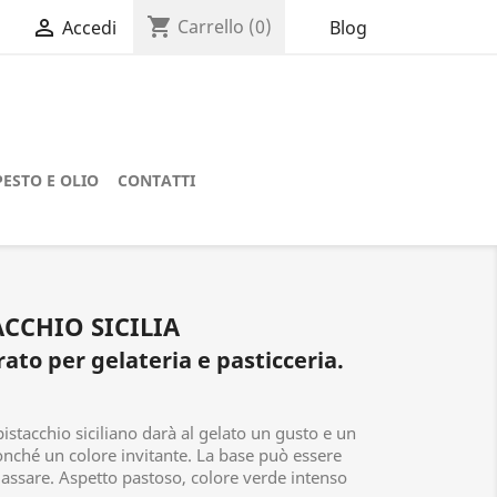
shopping_cart

Carrello
(0)
Blog
Accedi
PESTO E OLIO
CONTATTI
ACCHIO SICILIA
ato per gelateria e pasticceria.
istacchio siciliano darà al gelato un gusto e un
nonché un colore invitante.
L
a base può essere
lassare. Aspetto pastoso, colore verde intenso