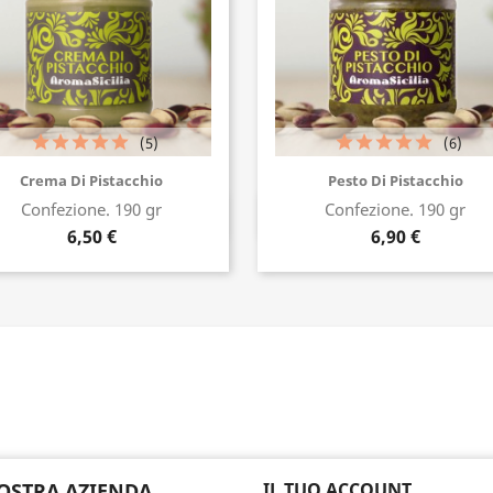
(5)
(6)
Crema Di Pistacchio
Pesto Di Pistacchio
Confezione. 190 gr
Confezione. 190 gr
Acquista ora
Acquista ora
6,50 €
6,90 €
OSTRA AZIENDA
IL TUO ACCOUNT