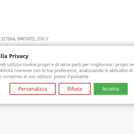
A. 327064, BRONTE, ITALY
lla Privacy
b utilizza cookie propri e di terze parti per migliorare i propri se
licità coerente con le tue preferenze, analizzando le abitudini di
uo consenso al suo utilizzo, premi il pulsante
Scrivi per primo una recensione
edit
Personalizza
Rifiuta
Accetta