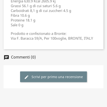
Energia 630.9 Kcal 2605.9 kj
Grassi 56.1 g di cui saturi 5.6 g
Carboidrati 8,1 g di cui zuccheri 4.5 g
Fibra 10.6 g
Proteine 18.1 g
Sale 0 g
Prodotto e confezionato a Bronte:
Via F. Baracca 59/A, Per 100voglie, BRONTE, ITALY
Commenti (0)
chat
Scrivi per primo una recensione
edit