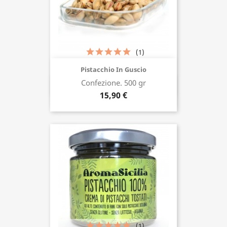
(1)
Pistacchio In Guscio
Confezione. 500 gr
Acquista ora
15,90 €
(1)