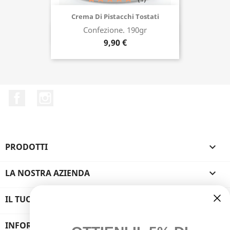
Crema Di Pistacchi Tostati
Confezione. 190gr
Acquista ora
9,90 €
Facebook
Instagram
PRODOTTI

LA NOSTRA AZIENDA

IL TUO ACCOUNT

INFORMAZIONI NEGOZIO