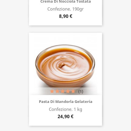
Crema Di Nocciola Tostata
Confezione. 190gr
Acquista ora
8,90 €
(1)
Pasta Di Mandorla Gelateria
Confezione. 1 kg
Acquista ora
24,90 €