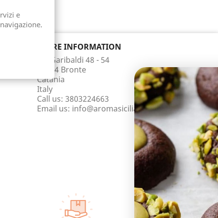
rvizi e
 navigazione.
STORE INFORMATION
Via Garibaldi 48 - 54
95034 Bronte
Catania
Italy
Call us:
3803224663
Email us:
info@aromasicilia.com
OTTIE
SCONT
Registrati per r
Email
I