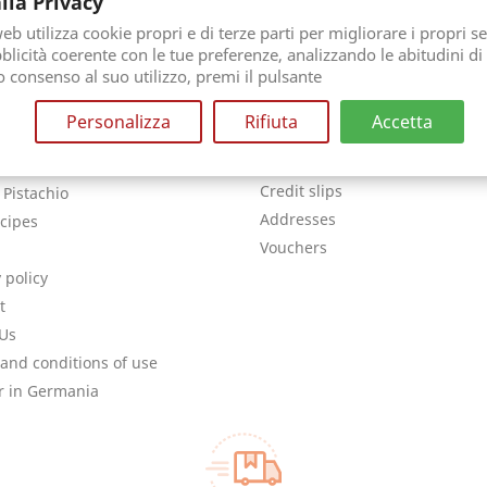
lla Privacy
b utilizza cookie propri e di terze parti per migliorare i propri se
licità coerente con le tue preferenze, analizzando le abitudini di
uo consenso al suo utilizzo, premi il pulsante
 COMPANY
YOUR ACCOUNT
Personalizza
Rifiuta
Accetta
Personal info
ry
Orders
e payment
Credit slips
 Pistachio
Addresses
cipes
Vouchers
 policy
t
Us
and conditions of use
r in Germania