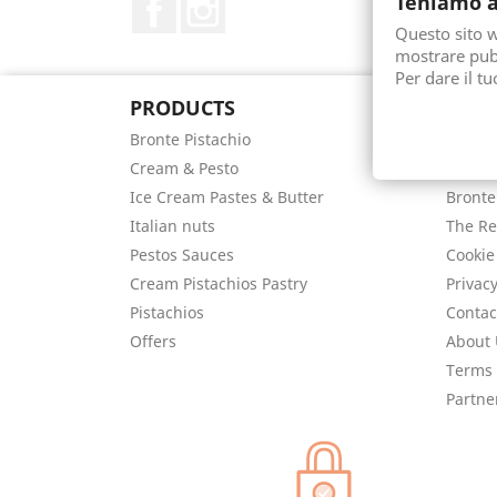
Facebook
Instagram
Teniamo a
Questo sito we
mostrare pubb
Per dare il t
PRODUCTS
OUR
Bronte Pistachio
Delive
Cream & Pesto
Secur
Ice Cream Pastes & Butter
Bronte
Italian nuts
The Re
Pestos Sauces
Cookie
Cream Pistachios Pastry
Privacy
Pistachios
Contac
Offers
About 
Terms 
Partne