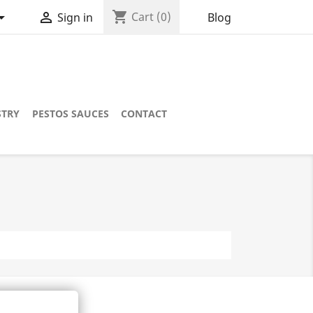
shopping_cart


Cart
(0)
Blog
Sign in
STRY
PESTOS SAUCES
CONTACT